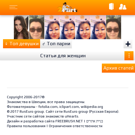
+
♀
Топ девушки
♂
Топ парни
Статьи для женщин
⋮
Архив статей
Copyright 2006-2017©
Знакомства в Швеции, все права защищены.
Фотоматериалы - fotolia.com, iclipart.com, wikipedia.org
© 2017 RusEuro group. Сайт сети RusEuro group (
Русская Европа
).
Участник сети сайтов знакомств uHearts.
Дизайн и разработка сайта
FREEBRUSH.NET
|
בניית אתרים
Правила пользования
|
Ограничения ответственности