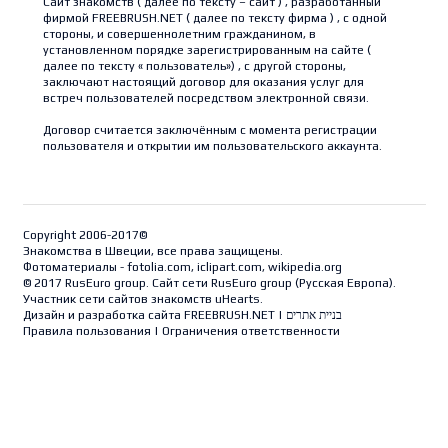
Сайт знакомств
( далее по тексту – сайт ) , разработанный
фирмой FREEBRUSH.NET ( далее по тексту фирма ) , с одной
стороны, и совершеннолетним гражданином, в
установленном порядке зарегистрированным на сайте (
далее по тексту « пользователь») , с другой стороны,
заключают настоящий договор для оказания услуг для
встреч пользователей посредством электронной связи.
Договор считается заключённым с момента регистрации
пользователя и открытии им пользовательского аккаунта.
Срок действия договора является неопределённым и
считается прекращённым либо по требованию одной из
сторон, либо по инициативе администрации сайта в случае
нарушения пользователем как условий договора, так и
Copyright 2006-2017©
нарушения действующего законодательства.
Знакомства в Швеции, все права защищены.
Фотоматериалы - fotolia.com, iclipart.com, wikipedia.org
ОБЩИЕ ПОЛОЖЕНИЯ.
© 2017 RusEuro group. Сайт сети RusEuro group (
Русская Европа
).
Пользователям необходимо знать, что информация, которая
Участник сети сайтов знакомств uHearts.
собирается и обрабатывается на сайте, относится к
Дизайн и разработка сайта
FREEBRUSH.NET
|
בניית אתרים
персональным данным и данным общего
Правила пользования
|
Ограничения ответственности
характера.Информация, которая используется для
идентификации личности пользователя, собирается и
хранится на сайте как при регистрации, так и в дальнейшем
при изменениях каких либо данных:имя, фамилия,
возраст,пол,адрес электронной почты,образование и т.д.Эти
реквизиты являются обязательными при регистрации, в
противном случае Вам будет отказано в пользовании